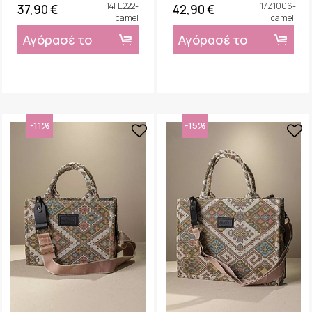
T14FE222-
T17Z1006-
37,90 €
42,90 €
camel
camel
Αγόρασέ το
Αγόρασέ το
-11%
-15%