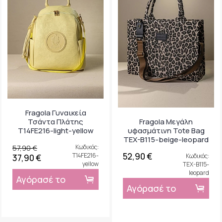
Fragola Γυναικεία
Fragola Μεγάλη
Τσάντα Πλάτης
υφασμάτινη Tote Bag
T14FE216-light-yellow
TEX-B115-beige-leopard
57,90 €
Κωδικός:
52,90 €
T14FE216-
Κωδικός:
37,90 €
yellow
TEX-B115-
leopard
Αγόρασέ το
Αγόρασέ το