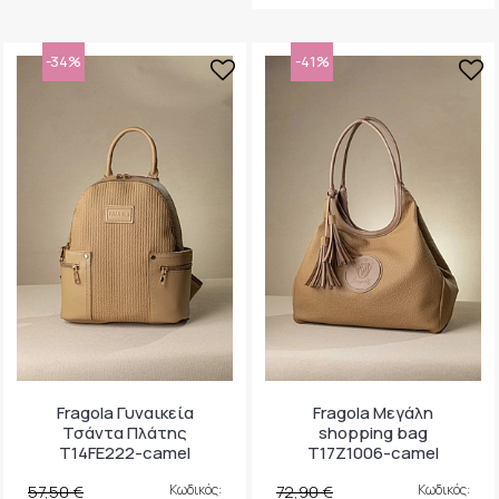
-34%
-41%
Fragola Γυναικεία
Fragola Μεγάλη
Τσάντα Πλάτης
shopping bag
T14FE222-camel
T17Z1006-camel
57,50 €
Κωδικός:
72,90 €
Κωδικός: