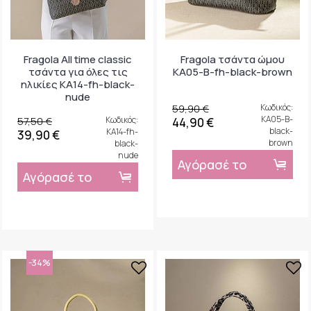
Fragola All time classic
Fragola τσάντα ώμου
τσάντα για όλες τις
KA05-B-fh-black-brown
ηλικίες KA14-fh-black-
nude
59,90 €
Κωδικός:
KA05-B-
57,50 €
Κωδικός:
44,90 €
black-
KA14-fh-
39,90 €
brown
black-
nude
Αγόρασέ το
Αγόρασέ το
-34%