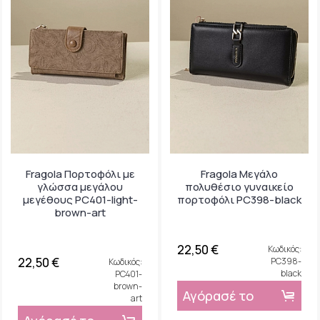
Fragola Πορτοφόλι με
Fragola Μεγάλο
γλώσσα μεγάλου
πολυθέσιο γυναικείο
μεγέθους PC401-light-
πορτοφόλι PC398-black
brown-art
22,50 €
Κωδικός:
22,50 €
PC398-
Κωδικός:
black
PC401-
brown-
Αγόρασέ το
art