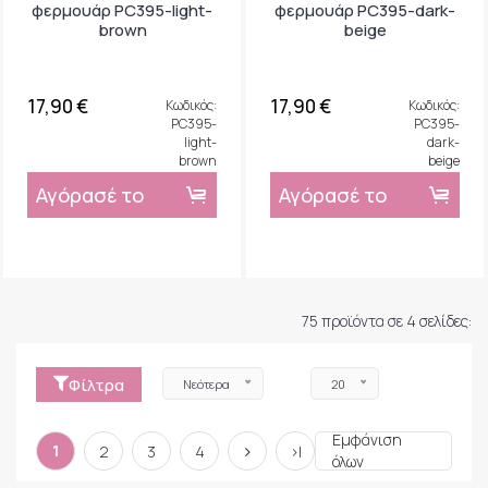
φερμουάρ PC395-light-
φερμουάρ PC395-dark-
brown
beige
17,90 €
17,90 €
Κωδικός:
Κωδικός:
PC395-
PC395-
light-
dark-
brown
beige
Αγόρασέ το
Αγόρασέ το
75 προϊόντα σε 4 σελίδες:
Φίλτρα
Νεότερα
20
Εμφάνιση
1
2
3
4
>|
όλων