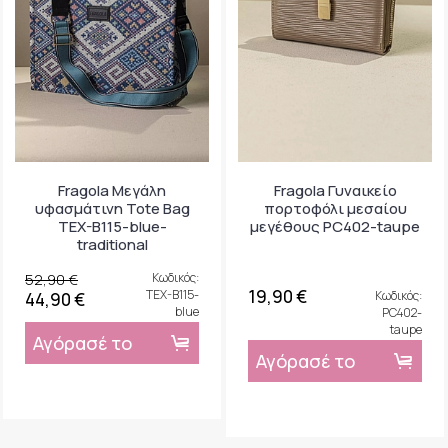
Fragola Μεγάλη
Fragola Γυναικείο
υφασμάτινη Tote Bag
πορτοφόλι μεσαίου
TEX-B115-blue-
μεγέθους PC402-taupe
traditional
52,90 €
Κωδικός:
19,90 €
TEX-B115-
Κωδικός:
44,90 €
blue
PC402-
taupe
Αγόρασέ το
Αγόρασέ το