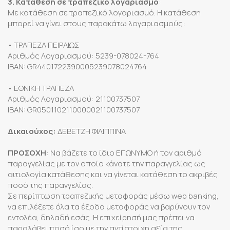
3. Κατάθεση σε τραπεζικό λογαριασμό
:
Με κατάθεση σε τραπεζικό λογαριασμό. Η κατάθεση
μπορεί να γίνει στους παρακάτω λογαριασμούς:
• ΤΡΑΠΕΖΑ ΠΕΙΡΑΙΩΣ
Αριθμός Λογαριασμού: 5239-078024-764
IBAN: GR4401722390005239078024764
• ΕΘΝΙΚΗ ΤΡΑΠΕΖΑ
Αριθμός Λογαριασμού: 21100737507
IBAN: GR0501102110000021100737507
Δικαιούχος:
ΔΕΒΕΤΖΗ ΦΙΛΙΠΠΙΝΑ
ΠΡΟΣΟXH
: Να βάζετε το ίδιο ΕΠΩΝΥΜΟ ή τον αριθμό
παραγγελίας με τον οποίο κάνατε την παραγγελίας ως
αιτιολογία κατάθεσης και να γίνεται κατάθεση το ακριβές
ποσό της παραγγελίας.
Σε περίπτωση τραπεζικής μεταφοράς μέσω web banking,
να επιλέξετε όλα τα έξοδα μεταφοράς να βαρύνουν τον
εντολέα, δηλαδή εσάς. Η επιχείρησή μας πρέπει να
παραλάβει ποσό ίσο με την αντίστοιχη αξία της