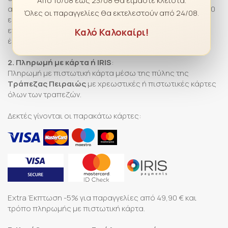
Από 10/08 έως 23/08 θα είμαστε κλειστά.
αντικαταβολή είναι διαθέσιμη για παραγγελίες από 24,90
Όλες οι παραγγελίες θα εκτελεστούν από 24/08.
εώς 79,99 ευρώ και επιβαρύνει τα έξοδα αποστολής με
επιπλέον 2,00 ευρώ. Για αγορές άνω των 49,90 ευρώ τα
Καλό Καλοκαίρι!
έξοδα της αντικαταβολής είναι ΔΩΡΕΑΝ.
2. Πληρωμή με κάρτα ή IRIS
:
Πληρωμή με πιστωτική κάρτα μέσω της πύλης της
Τράπεζας Πειραιώς
με χρεωστικές ή πιστωτικές κάρτες
όλων των τραπεζών.
Δεκτές γίνονται οι παρακάτω κάρτες:
Extra Έκπτωση -5% για παραγγελίες από 49,90 € και
τρόπο πληρωμής με πιστωτική κάρτα.