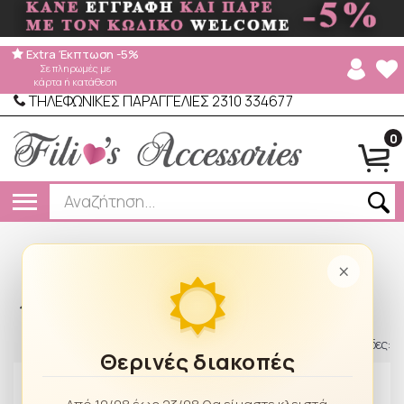
Extra Έκπτωση -5%
Σε πληρωμές με
κάρτα ή κατάθεση
ΤΗΛΕΦΩΝΙΚΕΣ ΠΑΡΑΓΓΕΛΙΕΣ 2310 334677
0
Βραδινά Τσαντάκια
×
/
ΤΣΑΝΤΕΣ
/
Βραδινά Τσαντάκια
61 προϊόντα σε 4 σελίδες:
Θερινές διακοπές
Φίλτρα
Νεότερα
20