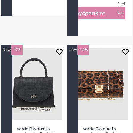
Print
Αγόρασέ το
New
-12%
New
-12%
Verde Γυναικείο
Verde Γυναικείο