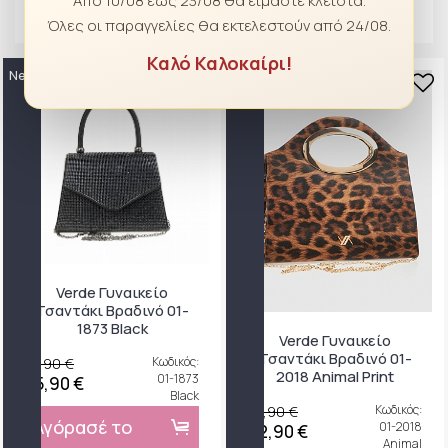
Από 10/08 έως 23/08 θα είμαστε κλειστά.
Όλες οι παραγγελίες θα εκτελεστούν από 24/08.
Καλό Καλοκαίρι!
New
-32%
New
-18%
Verde Γυναικείο
Τσαντάκι Βραδινό 01-
1873 Black
Verde Γυναικείο
Τσαντάκι Βραδινό 01-
37,90 €
Κωδικός:
2018 Animal Print
01-1873
25,90 €
Black
27,90 €
Κωδικός:
Αγόρασέ το
01-2018
22,90 €
Animal