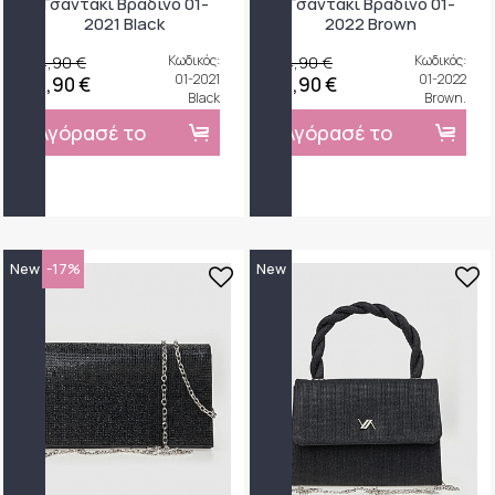
Τσαντάκι Βραδινό 01-
Τσαντάκι Βραδινό 01-
2021 Black
2022 Brown
24,90 €
Κωδικός:
24,90 €
Κωδικός:
01-2021
01-2022
21,90 €
21,90 €
Black
Brown.
Αγόρασέ το
Αγόρασέ το
New
-17%
New