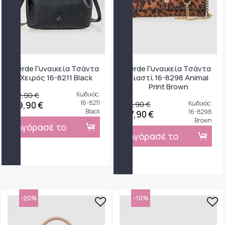
Verde Γυναικεία Τσάντα
Verde Γυναικεία Τσάντα
Χειρός 16-8211 Black
Χιαστί 16-8298 Animal
Print Brown
42,90 €
Κωδικός:
16-8211
39,90 €
Κωδικός:
29,90 €
Black
16-8298
27,90 €
Brown
Αγόρασέ το
Αγόρασέ το
-20%
-10%