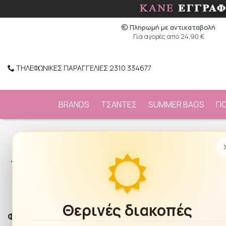
Πληρωμή με αντικαταβολή
Για αγορές από 24,90 €
ΤΗΛΕΦΩΝΙΚΕΣ ΠΑΡΑΓΓΕΛΙΕΣ 2310 334677
BRANDS
ΤΣΑΝΤΕΣ
SUMMER BAGS
Π
/
ΡΟΛΟΓΙΑ
/
LOISIR
Ταξινόμηση:
Νεότερα
Θερινές διακοπές
Φίλτρα