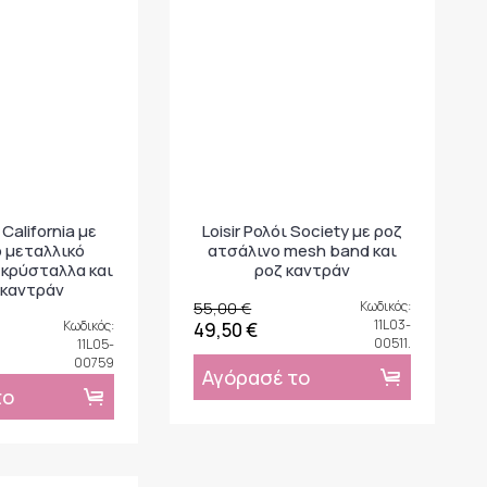
 California με
Loisir Ρολόι Society με ροζ
 μεταλλικό
ατσάλινο mesh band και
 κρύσταλλα και
ροζ καντράν
 καντράν
55,00 €
Κωδικός:
11L03-
Κωδικός:
49,50 €
00511.
11L05-
00759
Αγόρασέ το
το