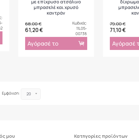
με επίχρυσο ατσάλινο
δίχρωμο
μπρασελέ και χρυσό
μπρασελέ
καντράν
κα
ς:
5-
68,00 €
Κωδικός:
79,00 €
82
11L05-
61,20 €
71,10 €
00738
Αγόρασέ το
Αγόρασέ 
Εμφάνιση:
20
ός μου
Κατηγορίες προϊόντων