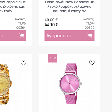
New Popsicle με
Loisir Ρολόι New Popsicle με
 σιλικόνης και
λευκό λουράκι σιλικόνης
καντράν
και ασημί καντράν
Κωδικός:
49,00 €
Κωδικός:
11L75-
11L07-
44,10 €
00364.
00309
το
Αγόρασέ το
-10%