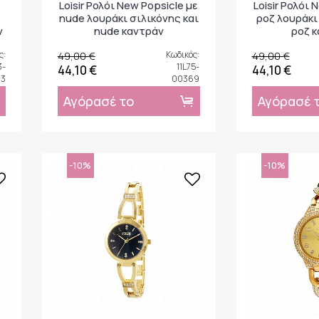
Loisir Ρολόι New Popsicle με
Loisir Ρολόι 
nude λουράκι σιλικόνης και
ροζ λουράκι
ν
nude καντράν
ροζ 
ς:
49,00 €
Κωδικός:
49,00 €
3-
11L75-
44,10 €
44,10 €
13
00369
Αγόρασέ το
Αγόρασέ 
-10%
-10%