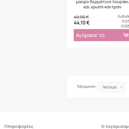
μαύρο δερμάτινο λουράκι
και χρυσό καντράν
49,00 €
Κωδικό
11L6
44,10 €
002
Αγόρασέ το
Ταξινόμηση:
Νεότερα
Πληροφορίες
Ο λογαριασμ