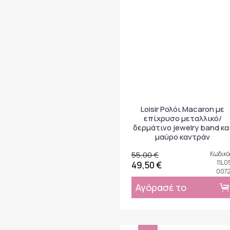
Loisir Ρολόι Macaron με
επίχρυσο μεταλλικό/
δερμάτινο jewelry band κα
μαύρο καντράν
55,00 €
Κωδικό
11L0
49,50 €
007
Αγόρασέ το