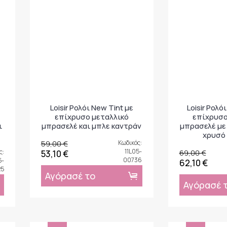
Loisir Ρολόι New Tint με
Loisir Ρολόι
επίχρυσο μεταλλικό
επίχρυσο
ι
μπρασελέ και μπλε καντράν
μπρασελέ με
χρυσό
59,00 €
Κωδικός:
11L05-
ς:
69,00 €
53,10 €
00736
5-
62,10 €
25
Αγόρασέ το
Αγόρασέ 