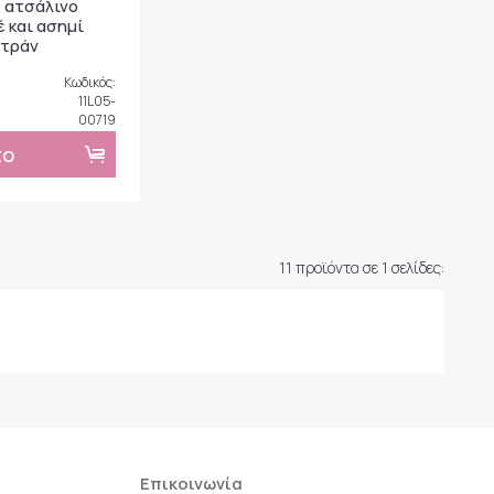
 ατσάλινο
 και ασημί
ντράν
Κωδικός:
11L05-
00719
το
11 προϊόντα σε 1 σελίδες:
Επικοινωνία