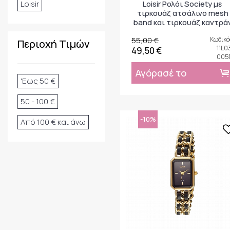
Loisir
Loisir Ρολόι Society με
τιρκουάζ ατσάλινο mesh
band και τιρκουάζ καντρά
55,00 €
Κωδικό
Περιοχή Τιμών
11L0
49,50 €
005
Αγόρασέ το
'Εως 50 €
50 - 100 €
-10%
Από 100 € και άνω