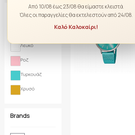
Από 10/08 έως 23/08 θα είμαστε κλειστά.
-10%
Χρώμα
Όλες οι παραγγελίες θα εκτελεστούν από 24/08.
Καλό Καλοκαίρι!
Nude
Λευκό
Ροζ
Τυρκουάζ
Χρυσό
Brands