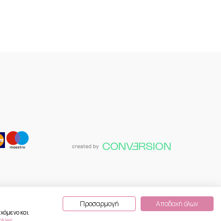
Προσαρμογή
Αποδοχή όλων
χόμενο και
okies
.