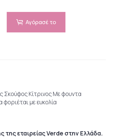
Αγόρασέ το
ος Σκούφος Κίτρινος Με φουντα
α φοριέται με ευκολία
ο
 της εταιρείας Verde στην Ελλάδα.