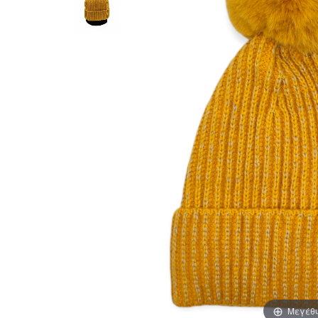
Μεγέθ