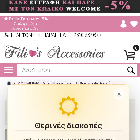
Extra Έκπτωση -5%
Σε πληρωμές με
κάρτα ή κατάθεση
ΤΗΛΕΦΩΝΙΚΕΣ ΠΑΡΑΓΓΕΛΙΕΣ 2310 334677
0
/
ΚΟΣΜΗΜΑΤΑ
/
Βραχιόλια
/
Βραχιόλι Κριός
×
Θερινές διακοπές