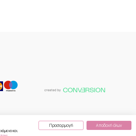
Προσαρμογή
Αποδοχή όλων
χόμενο και
okies
.