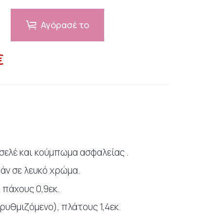
Αγόρασέ το
€
ασελέ και κούμπωμα ασφαλείας .
ράν σε λευκό χρώμα.
ι πάχους 0,9εκ.
ρυθμιζόμενο), πλάτους 1,4εκ.