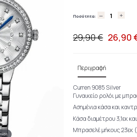
Ποσότητα:
26,90
29,90 €
Περιγραφή
Curren 9085 Silver
Γυναικείο ρολόι με μπρ
Ασημένια κάσα και καντ
Κάσα διαμέτρου 3,1εκ κα
Μπρασελέ μήκους 23εκ (
υνση