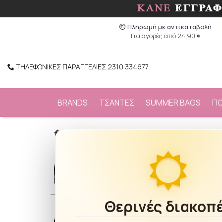
Πληρωμή με αντικαταβολή
Για αγορές από 24,90 €
ΤΗΛΕΦΩΝΙΚΕΣ ΠΑΡΑΓΓΕΛΙΕΣ 2310 334677
BRANDS
ΤΣΑΝΤΕΣ
SUMMER BAGS
Π
/
BRANDS
/
Pierro
/
Pierro Τσάντα Πλάτης 
Θερινές διακοπ