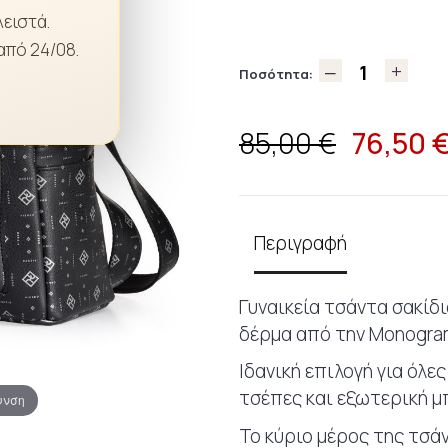
λειστά.
από 24/08.
Ποσότητα:
76,50
85,00 €
Περιγραφή
Γυναικεία τσάντα σακίδ
δέρμα από την Monogram
Ιδανική επιλογή για όλε
τσέπες και εξωτερική μ
υνση
Το κύριο μέρος της τσά