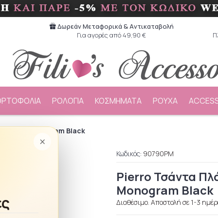
Δωρεάν Μεταφορικά & Aντικαταβολή
Για αγορές από 49,90 €
Π
ΟΡΤΟΦΟΛΙΑ
ΡΟΛΟΓΙΑ
ΚΟΣΜΗΜΑΤΑ
ΡΟΥΧΑ
ACCESS
Federica Monogram Black
×
Κωδικός:
90790PM
Pierro Τσάντα Πλ
Monogram Black
ές
Διαθέσιμο. Αποστολή σε 1-3 ημέρ