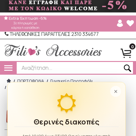
Extra Έκπτωση -5%
Σε πληρωμές με
κάρτα ή κατάθεση
ΤΗΛΕΦΩΝΙΚΕΣ ΠΑΡΑΓΓΕΛΙΕΣ 2310 334677
0
/
ΠΟΡΤΟΦΟΛΙΑ
/
Γυναικείο Πορτοφόλι
/
Eslee Γυναικείο Πορτοφόλι Medium R807 Red
×
Θερινές διακοπές