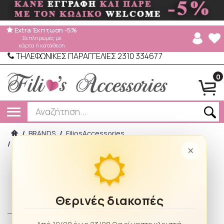
Extra Έκπτωση -5%
Σε πληρωμές με
κάρτα ή κατάθεση
ΤΗΛΕΦΩΝΙΚΕΣ ΠΑΡΑΓΓΕΛΙΕΣ 2310 334677
0
/
BRANDS
/
FiliosAccessories
/
Γυναικείο Δερμάτινο Πορτοφόλι Κροκό 8346-A BLACK
×
Θερινές διακοπές