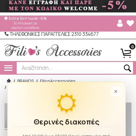
Extra Έκπτωση -5%
Σε πληρωμές με
κάρτα ή κατάθεση
ΤΗΛΕΦΩΝΙΚΕΣ ΠΑΡΑΓΓΕΛΙΕΣ 2310 334677
0
/
BRANDS
/
FiliosAccessories
/
Γυναικεία Γάντια Leopard με fleece FSL-14 Beige
×
Θερινές διακοπές