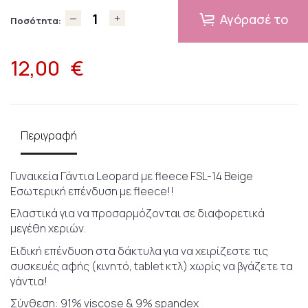
Αγόρασέ το
Ποσότητα:
12,00
€
Περιγραφή
Γυναικεία Γάντια Leopard με fleece FSL-14 Beige
Εσωτερική επένδυση με fleece!!
Ελαστικά για να προσαρμόζονται σε διαφορετικά
μεγέθη χεριών.
Ειδική επένδυση στα δάκτυλα για να χειρίζεστε τις
συσκευές αφής (κινητό, tablet κτλ) χωρίς να βγάζετε τα
γάντια!
Σύνθεση: 91% viscose & 9% spandex