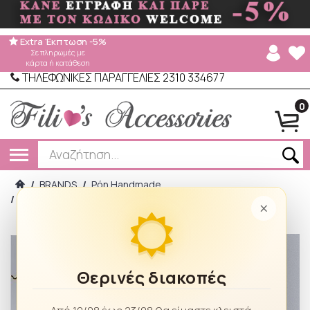
Extra Έκπτωση -5%
Σε πληρωμές με
κάρτα ή κατάθεση
ΤΗΛΕΦΩΝΙΚΕΣ ΠΑΡΑΓΓΕΛΙΕΣ 2310 334677
0
/
BRANDS
/
Ρόη Handmade
/
Σκουλαρίκια χειροποίητα Καρφωτά RH0085 Gold
×
Θερινές διακοπές