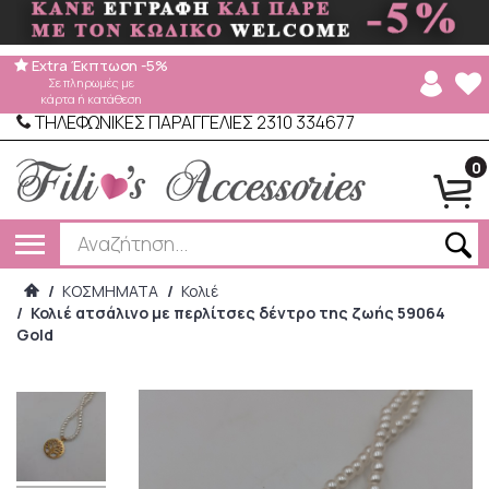
Extra Έκπτωση -5%
Σε πληρωμές με
κάρτα ή κατάθεση
ΤΗΛΕΦΩΝΙΚΕΣ ΠΑΡΑΓΓΕΛΙΕΣ 2310 334677
0
/
ΚΟΣΜΗΜΑΤΑ
/
Κολιέ
/
Κολιέ ατσάλινο με περλίτσες δέντρο της ζωής 59064
Gold