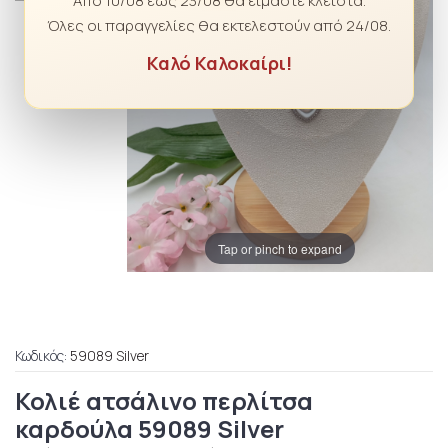
Από 10/08 έως 23/08 θα είμαστε κλειστά.
Όλες οι παραγγελίες θα εκτελεστούν από 24/08.
Καλό Καλοκαίρι!
Tap or pinch to expand
Κωδικός:
59089 Silver
Κολιέ ατσάλινο περλίτσα
καρδούλα 59089 Silver