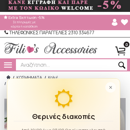
Extra Έκπτωση -5%
Σε πληρωμές με
κάρτα ή κατάθεση
ΤΗΛΕΦΩΝΙΚΕΣ ΠΑΡΑΓΓΕΛΙΕΣ 2310 334677
0
/
ΚΟΣΜΗΜΑΤΑ
/
Κολιέ
/
Κολιέ ατσάλινο περλίτσα καρδούλα 59089 Silver
×
Θερινές διακοπές