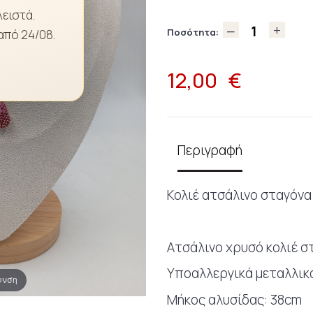
λειστά.
Ποσότητα:
από 24/08.
12,00
€
Περιγραφή
Κολιέ ατσάλινο σταγόνα
Ατσάλινο χρυσό κολιέ σ
Υποαλλεργικά μεταλλικά
υνση
Μήκος αλυσίδας: 38cm