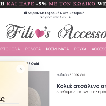
Δωρεάν Μεταφορικά & Aντικαταβολή
Για αγορές από 49,90 €
Π
ΟΡΤΟΦΟΛΙΑ
ΡΟΛΟΓΙΑ
ΚΟΣΜΗΜΑΤΑ
ΡΟΥΧΑ
ACCESS
ινο σταγόνα 59097 Gold
×
Κωδικός:
59097 Gold
Κολιέ ατσάλινο σ
Διαθέσιμο. Αποστολή σε 1-3 ημέρ
ές