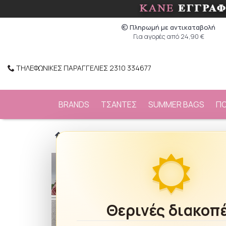
Πληρωμή με αντικαταβολή
Για αγορές από 24,90 €
ΤΗΛΕΦΩΝΙΚΕΣ ΠΑΡΑΓΓΕΛΙΕΣ 2310 334677
BRANDS
ΤΣΑΝΤΕΣ
SUMMER BAGS
Π
/
BRANDS
/
FiliosAccessories
/
Κολιέ ατσάλ
Θερινές διακοπ