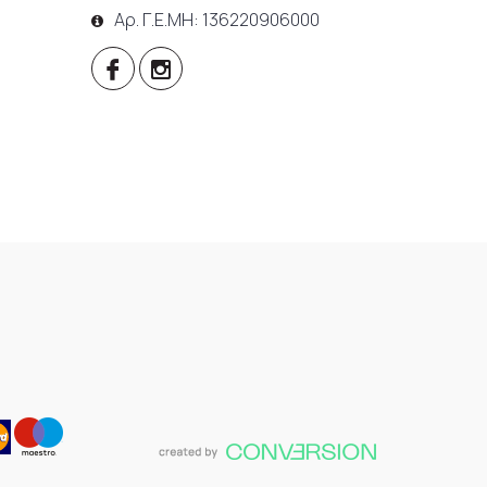
Αρ. Γ.Ε.ΜΗ: 136220906000