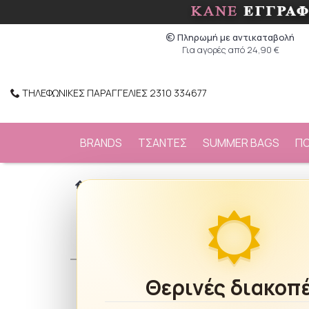
Πληρωμή με αντικαταβολή
Για αγορές από 24,90 €
ΤΗΛΕΦΩΝΙΚΕΣ ΠΑΡΑΓΓΕΛΙΕΣ 2310 334677
BRANDS
ΤΣΑΝΤΕΣ
SUMMER BAGS
Π
/
ΡΟΥΧΑ
/
Beach Wear
/
Καφτάνια
/
Platinu
Θερινές διακοπ