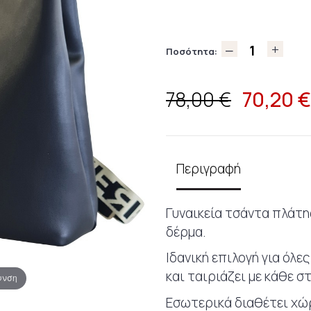
Ποσότητα:
70,20
€
78,00 €
Περιγραφή
Γυναικεία τσάντα πλάτη
δέρμα.
Ιδανική επιλογή για όλε
και ταιριάζει με κάθε στ
υνση
Εσωτερικά διαθέτει χώρ