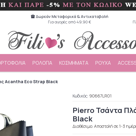
Δωρεάν Μεταφορικά & Aντικαταβολή
Για αγορές από 49,90 €
Π
ΟΡΤΟΦΟΛΙΑ
ΡΟΛΟΓΙΑ
ΚΟΣΜΗΜΑΤΑ
ΡΟΥΧΑ
ACCESS
ης Acantha Eco Strap Black
Κωδικός:
90667LR01
Pierro Τσάντα Πλ
Black
Διαθέσιμο. Αποστολή σε 1-3 ημέρ