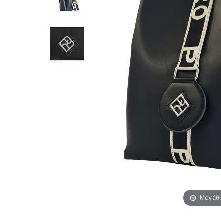
Μεγέθ