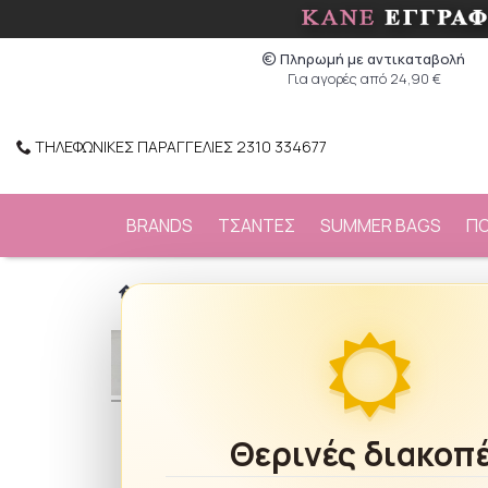
Πληρωμή με αντικαταβολή
Για αγορές από 24,90 €
ΤΗΛΕΦΩΝΙΚΕΣ ΠΑΡΑΓΓΕΛΙΕΣ 2310 334677
BRANDS
ΤΣΑΝΤΕΣ
SUMMER BAGS
Π
/
BRANDS
/
FiliosAccessories
/
Black Dog c
Θερινές διακοπ