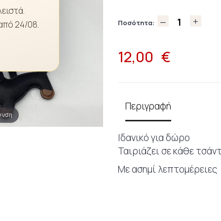
λειστά.
Ποσότητα:
από 24/08.
12,00
€
Περιγραφή
υνση
Ιδανικό για δώρο
Ταιριάζει σε κάθε τσάν
Με ασημί λεπτομέρειες