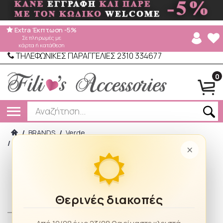
Extra Έκπτωση -5%
Σε πληρωμές με
κάρτα ή κατάθεση
ΤΗΛΕΦΩΝΙΚΕΣ ΠΑΡΑΓΓΕΛΙΕΣ 2310 334677
0
/
BRANDS
/
Verde
/
Verde Γυναικεία Γάντια 02-0780 Black
×
Θερινές διακοπές