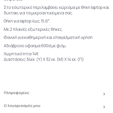
Στο εσωτερικό περιλαμβάνει χώρισμα με θήκη laptop και
δυχτακι για τα μικροαντικέιμενα σας.
Θήκη για laptop έως 15,6″.
Με 2 πλαινές εξωτερικές θήκες.
Ιδανική για καθημερινή και επαγγελματική χρήση
Αδιάβροχο ύφασμα 600d με φιλμ,
Χωρητικότητα 14lt
Διαστάσεις 34εκ. (Υ) Χ 32 εκ. (Μ) Χ 14 εκ. (Π)
Πληροφορίες
Ο λογαριασμός μου