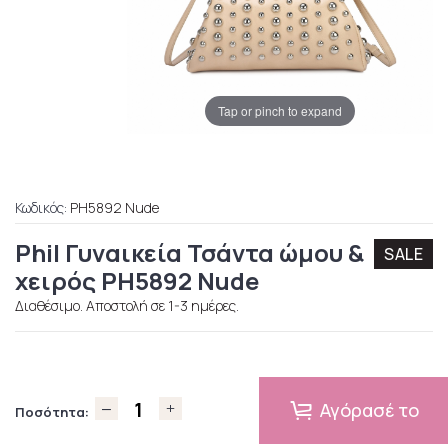
Tap or pinch to expand
Κωδικός:
PH5892 Nude
Phil Γυναικεία Τσάντα ώμου &
SALE
χειρός PH5892 Nude
Διαθέσιμο. Αποστολή σε 1-3 ημέρες.
Αγόρασέ το
Ποσότητα: