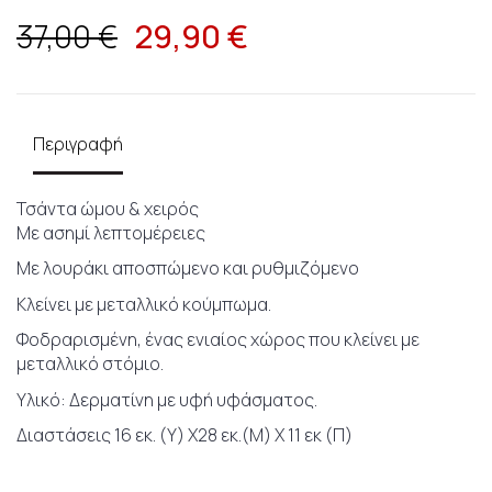
29,90
€
37,00 €
Περιγραφή
Τσάντα ώμου & χειρός
Με ασημί λεπτομέρειες
Με λουράκι αποσπώμενο και ρυθμιζόμενο
Κλείνει με μεταλλικό κούμπωμα.
Φοδραρισμένη, ένας ενιαίος χώρος που κλείνει με
μεταλλικό στόμιο.
Υλικό: Δερματίνη με υφή υφάσματος.
Διαστάσεις 16 εκ. (Υ) Χ28 εκ.(Μ) Χ 11 εκ (Π)