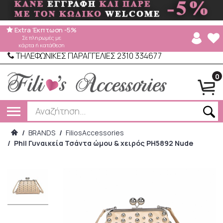
Extra Έκπτωση -5%
Σε πληρωμές με
κάρτα ή κατάθεση
ΤΗΛΕΦΩΝΙΚΕΣ ΠΑΡΑΓΓΕΛΙΕΣ 2310 334677
0
/
BRANDS
/
FiliosAccessories
/
Phil Γυναικεία Τσάντα ώμου & χειρός PH5892 Nude