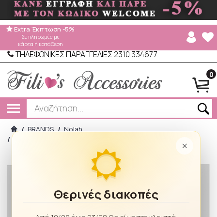
Extra Έκπτωση -5%
Σε πληρωμές με
κάρτα ή κατάθεση
ΤΗΛΕΦΩΝΙΚΕΣ ΠΑΡΑΓΓΕΛΙΕΣ 2310 334677
0
/
BRANDS
/
Nolah
/
Nolah Γυναικείο Πορτοφόλι Ron Offwhite
×
Θερινές διακοπές