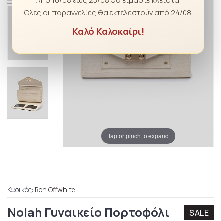
Από 10/08 έως 23/08 θα είμαστε κλειστά.
Όλες οι παραγγελίες θα εκτελεστούν από 24/08.
Καλό Καλοκαίρι!
Tap or pinch to expand
Κωδικός:
Ron Offwhite
Nolah Γυναικείο Πορτοφόλι
SALE