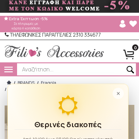
Extra Έκπτωση -5%
Σε πληρωμές με
κάρτα ή κατάθεση
ΤΗΛΕΦΩΝΙΚΕΣ ΠΑΡΑΓΓΕΛΙΕΣ 2310 334677
0
/
BRANDS
/
Fragola
/
Fragola- Πορτοφόλι – Νεσεσέρ PC013STRW-fh-beige
×
Θερινές διακοπές