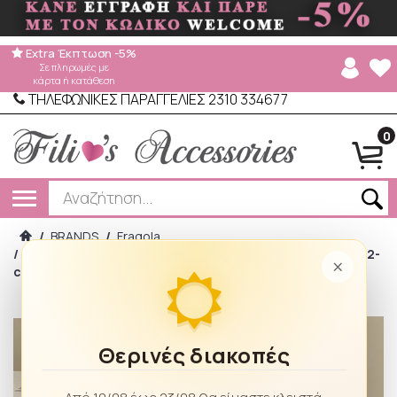
Extra Έκπτωση -5%
Σε πληρωμές με
κάρτα ή κατάθεση
ΤΗΛΕΦΩΝΙΚΕΣ ΠΑΡΑΓΓΕΛΙΕΣ 2310 334677
0
/
BRANDS
/
Fragola
/
Fragola Γυναικείο πορτοφόλι μεσαίου μεγέθους PC402-
×
camel
Θερινές διακοπές