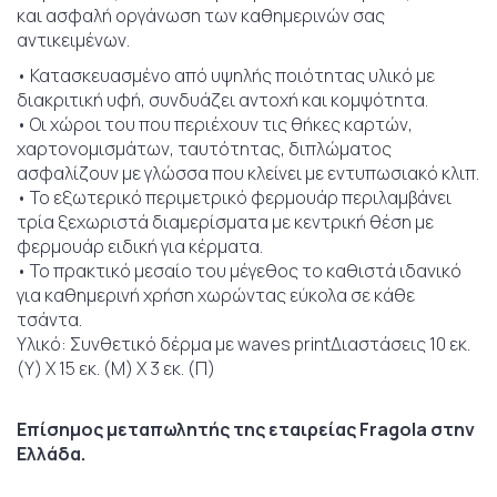
και ασφαλή οργάνωση των καθημερινών σας
αντικειμένων.
• Κατασκευασμένο από υψηλής ποιότητας υλικό με
διακριτική υφή, συνδυάζει αντοχή και κομψότητα.
• Οι χώροι του που περιέχουν τις θήκες καρτών,
χαρτονομισμάτων, ταυτότητας, διπλώματος
ασφαλίζουν με γλώσσα που κλείνει με εντυπωσιακό κλιπ.
• Το εξωτερικό περιμετρικό φερμουάρ περιλαμβάνει
τρία ξεχωριστά διαμερίσματα με κεντρική θέση με
φερμουάρ ειδική για κέρματα.
• Το πρακτικό μεσαίο του μέγεθος το καθιστά ιδανικό
για καθημερινή χρήση χωρώντας εύκολα σε κάθε
τσάντα.
Υλικό: Συνθετικό δέρμα με waves printΔιαστάσεις 10 εκ.
(Υ) Χ 15 εκ. (Μ) Χ 3 εκ. (Π)
Επίσημος μεταπωλητής της εταιρείας Fragola στην
Ελλάδα.