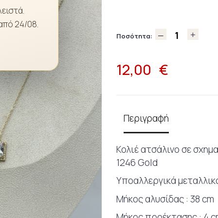
λειστά.
από 24/08.
Ποσότητα:
12,00
€
Περιγραφή
Κολιέ ατσάλινο σε σχημ
1246 Gold
Υποαλλεργικά μεταλλικά
Μήκος αλυσίδας : 38 cm
Μήκος προέκτασης : 4 