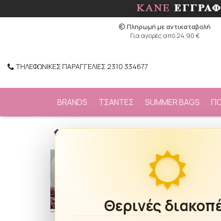
Πληρωμή με αντικαταβολή
Για αγορές από 24,90 €
ΤΗΛΕΦΩΝΙΚΕΣ ΠΑΡΑΓΓΕΛΙΕΣ 2310 334677
BRANDS
ΤΣΑΝΤΕΣ
SUMMER BAGS
Π
/
BRANDS
/
FiliosAccessories
/
Κολιέ ατσάλ
Θερινές διακοπ