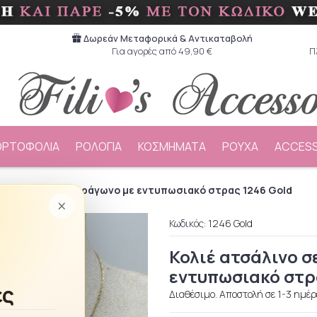
Δωρεάν Μεταφορικά & Aντικαταβολή
Για αγορές από 49,90 €
Π
ΟΡΤΟΦΟΛΙΑ
ΡΟΛΟΓΙΑ
ΚΟΣΜΗΜΑΤΑ
ΡΟΥΧΑ
ACCESS
ινο σε σχημα τετράγωνο με εντυπωσιακό στρας 1246 Gold
×
Κωδικός:
1246 Gold
Κολιέ ατσάλινο σ
εντυπωσιακό στρ
ές
Διαθέσιμο. Αποστολή σε 1-3 ημέρ