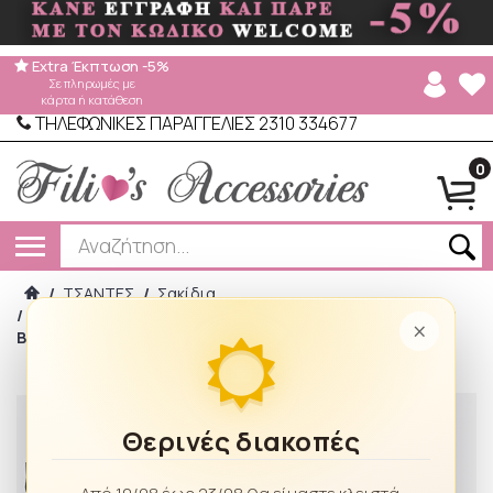
Extra Έκπτωση -5%
Σε πληρωμές με
κάρτα ή κατάθεση
ΤΗΛΕΦΩΝΙΚΕΣ ΠΑΡΑΓΓΕΛΙΕΣ 2310 334677
0
/
ΤΣΑΝΤΕΣ
/
Σακίδια
/
AXEL ΣΑΚΙΔΙΟ ΠΛΑΤΗΣ ΜΕ ΜΠΡΟΣΤΙΝΗ ΤΣΕΠΗ 1023-0608
×
BLACK
Θερινές διακοπές