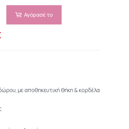
Αγόρασέ το
€
δώρου, με αποθηκευτική θήκη & κορδέλα
ς