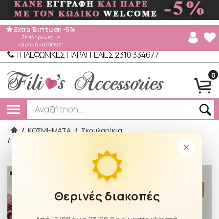
Extra Έκπτωση -5%
Σε πληρωμές με
κάρτα ή κατάθεση
ΤΗΛΕΦΩΝΙΚΕΣ ΠΑΡΑΓΓΕΛΙΕΣ 2310 334677
0
/
ΚΟΣΜΗΜΑΤΑ
/
Σκουλαρίκια
/
Σκουλαρίκια κρεμαστά φράουλες 4003 gold
×
Θερινές διακοπές