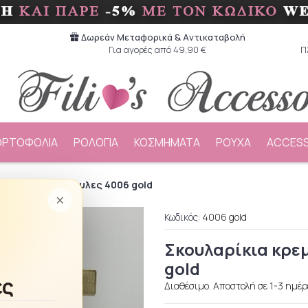
Δωρεάν Μεταφορικά & Aντικαταβολή
Για αγορές από 49,90 €
Π
ΟΡΤΟΦΟΛΙΑ
ΡΟΛΟΓΙΑ
ΚΟΣΜΗΜΑΤΑ
ΡΟΥΧΑ
ACCESS
 κρεμαστά φράουλες 4006 gold
×
Κωδικός:
4006 gold
Σκουλαρίκια κρε
gold
ές
Διαθέσιμο. Αποστολή σε 1-3 ημέρ