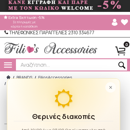
Extra Έκπτωση -5%
Σε πληρωμές με
κάρτα ή κατάθεση
ΤΗΛΕΦΩΝΙΚΕΣ ΠΑΡΑΓΓΕΛΙΕΣ 2310 334677
0
/
BRANDS
/
FiliosAccessories
/
Γυναικείο Τσαντάκι Βραδινό HL3531 Silver
×
Θερινές διακοπές