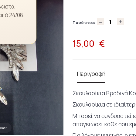
λειστά.
από 24/08.
Ποσότητα:
15,00
€
Περιγραφή
Σκουλαρίκια Βραδινά Κρ
Σκουλαρίκια σε ιδιαίτε
Μπορεί να συνδυαστεί ε
απογειώσει κάθε σου εμ
υνση
Για λόγους υγιεινής, η 