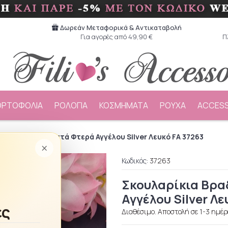
Δωρεάν Μεταφορικά & Aντικαταβολή
Για αγορές από 49,90 €
Π
ΟΡΤΟΦΟΛΙΑ
ΡΟΛΟΓΙΑ
ΚΟΣΜΗΜΑΤΑ
ΡΟΥΧΑ
ACCESS
 Βραδινά Κρεμαστά Φτερά Αγγέλου Silver Λευκό FA 37263
×
Κωδικός:
37263
Σκουλαρίκια Βρα
Αγγέλου Silver Λε
ές
Διαθέσιμο. Αποστολή σε 1-3 ημέρ