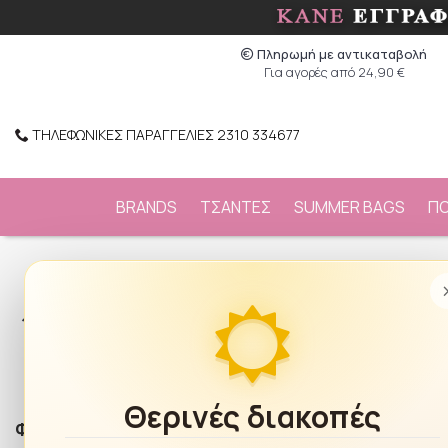
Πληρωμή με αντικαταβολή
Για αγορές από 24,90 €
ΤΗΛΕΦΩΝΙΚΕΣ ΠΑΡΑΓΓΕΛΙΕΣ 2310 334677
BRANDS
ΤΣΑΝΤΕΣ
SUMMER BAGS
Π
/
ΧΕΙΜΕΡΙΝΑ
/
Σκούφοι-Καπέλα
Ταξινόμηση:
Νεότερα
Θερινές διακοπές
Φίλτρα