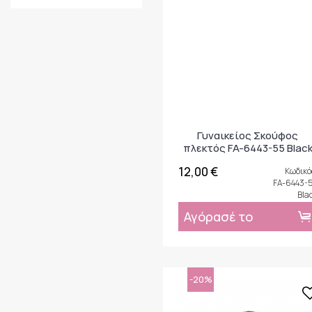
Γυναικείος Σκούφος
πλεκτός FA-6443-55 Blac
12,00 €
Κωδικό
FA-6443-
Bla
Αγόρασέ το
-20%