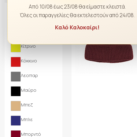
Από 10/08 έως 23/08 θα είμαστε κλειστά.
-20%
Χρώμα
Όλες οι παραγγελίες θα εκτελεστούν από 24/08.
Καλό Καλοκαίρι!
Γκρι
Καφέ
Κίτρινο
Κόκκινο
Λεοπαρ
Μαύρο
Μπεζ
Μπλε
Μπορντό‎