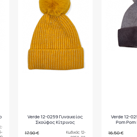
ρ
Verde 12-0259 Γυναικείος
Verde 12-02
Σκούφος Κίτρινος
Pom Pom 
ς:
5-
17,90 €
Κωδικός: 12-
16,50 €