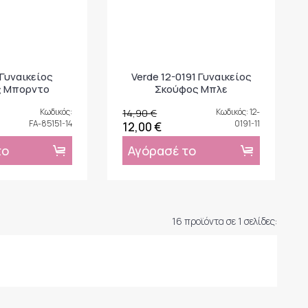
 Γυναικείος
Verde 12-0191 Γυναικείος
ς Μπορντο
Σκούφος Μπλε
Κωδικός:
14,90 €
Κωδικός: 12-
FA-85151-14
0191-11
12,00 €
το
Αγόρασέ το
16 προϊόντα σε 1 σελίδες: