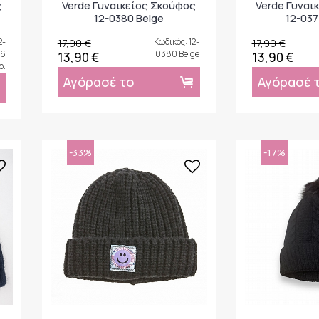
ς
Verde Γυναικείος Σκούφος
Verde Γυναι
12-0380 Beige
12-037
2-
17,90 €
Κωδικός: 12-
17,90 €
6
0380 Beige
13,90 €
13,90 €
o.
Αγόρασέ το
Αγόρασέ 
-33%
-17%