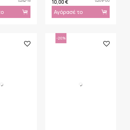
0252-15
0209-00
10,00 €
το
Αγόρασέ το
-20%