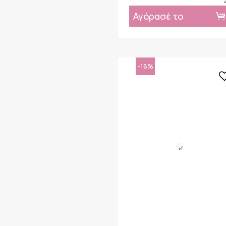
Αγόρασέ το
-16%