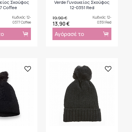
κείος Σκούφος
Verde Γυναικείος Σκούφος
7 Coffee
12-0351 Red
Κωδικός: 12-
19,90 €
Κωδικός: 12-
0377 Coffee
0351 Red
13,90 €
το
Αγόρασέ το