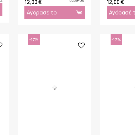
22
0259-08
12,00 €
12,00 €
Αγόρασέ το
Αγόρασέ 
-17%
-17%