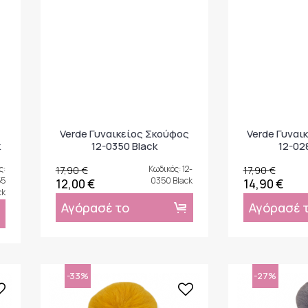
Verde Γυναικείος Σκούφος
Verde Γυναι
k
12-0350 Black
12-02
ς:
17,90 €
Κωδικός: 12-
17,90 €
55
0350 Black
12,00 €
14,90 €
ck
Αγόρασέ το
Αγόρασέ 
-33%
-27%