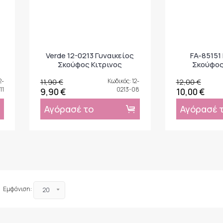
Verde 12-0213 Γυναικείος
FA-85151
Σκούφος Κιτρινος
Σκούφο
2-
11,90 €
Κωδικός: 12-
12,00 €
11
0213-08
9,90 €
10,00 €
Αγόρασέ το
Αγόρασέ 
Εμφάνιση:
20