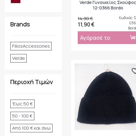
Verde Γυναικείος Σκούφο
12-0366 Bordo
14,90 €
Κωδικός: 1
Brands
036
11,90 €
Bord
Αγόρασέ το
FiliosAccessories
Verde
Περιοχή Τιμών
'Εως 50 €
50 - 100 €
Από 100 € και άνω