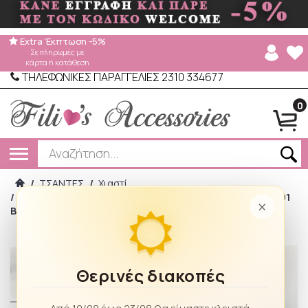
Extra Έκπτωση -5%
Σε πληρωμές με
κάρτα ή κατάθεση
ΤΗΛΕΦΩΝΙΚΕΣ ΠΑΡΑΓΓΕΛΙΕΣ 2310 334677
0
/
ΤΣΑΝΤΕΣ
/
Χιαστί
/
Γυναικεία Τσάντα Μέσης Μαίανδρος Ari Giorgio 2313-01
×
Black-White
Θερινές διακοπές