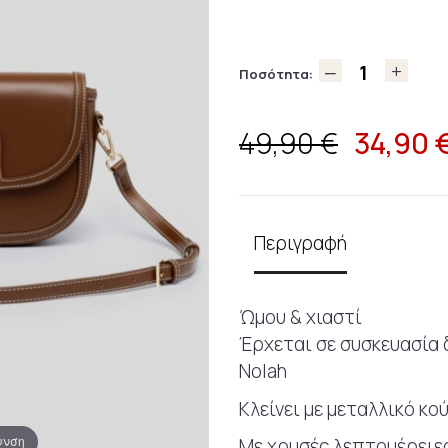
Ποσότητα:
34,90
49,90 €
Περιγραφή
Ώμου & χιαστί
Έρχεται σε συσκευασία 
Nolah
Κλείνει με μεταλλικό κ
υνση
Με χρυσές λεπτομέρειε