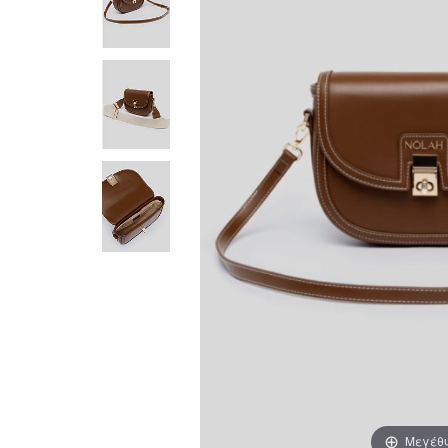
Μεγέθ