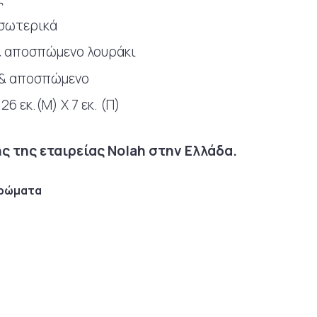
εσωτερικά
& αποσπώμενο λουράκι
 & αποσπώμενο
 26 εκ.(Μ) Χ 7 εκ. (Π)
 της εταιρείας Nolah στην Ελλάδα.
χρώματα