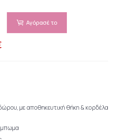
Αγόρασέ το
€
δώρου, με αποθηκευτική θήκη & κορδέλα
ούμπωμα
ς