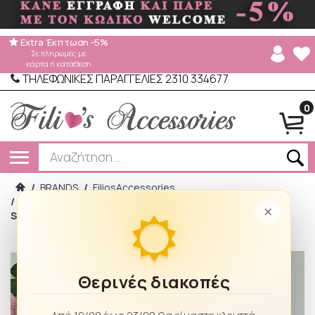
Extra Έκπτωση -5%
Σε πληρωμές με
κάρτα ή κατάθεση
ΤΗΛΕΦΩΝΙΚΕΣ ΠΑΡΑΓΓΕΛΙΕΣ 2310 334677
0
/
BRANDS
/
FiliosAccessories
/
Βραχιόλι ατσάλινο με φτερo αγγέλου και στρας 36943
×
Silver
Θερινές διακοπές