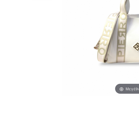
Μεγέθ